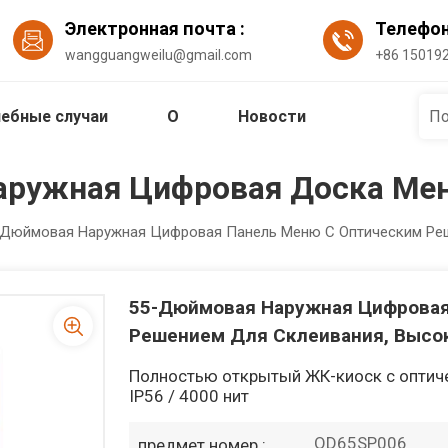
Электронная почта :
Телефо
wangguangweilu@gmail.com
+86 15019
ебные случаи
О
Новости
аружная Цифровая Доска Ме
-Дюймовая Наружная Цифровая Панель Меню С Оптическим Реш
55-Дюймовая Наружная Цифровая
Решением Для Склеивания, Высок
Полностью открытый ЖК-киоск с оптич
IP56 / 4000 нит
OD65SP006
предмет номер :