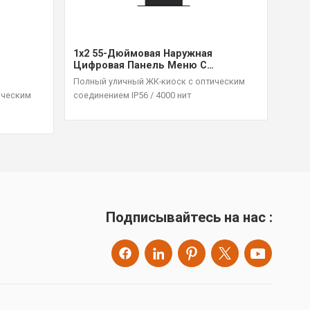
1x2 55-Дюймовая Наружная
49-
Цифровая Панель Меню С
Раз
Оптическим Решением Для
Полный уличный ЖК-киоск с оптическим
4000
Склеивания, Высокая Яркость 4000
Полн
я
соединением IP56 / 4000 нит
ическим
Нит
ть 4000
Подписывайтесь на нас :