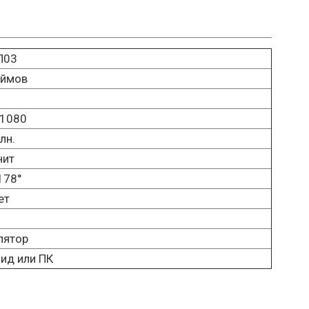
П03
юймов
1080
лн.
нит
178°
ет
лятор
ид или ПК