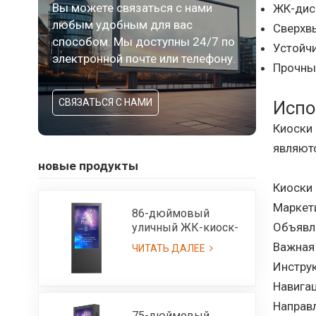
Вы можете связаться с нами
ЖК-дис
любым удобным для вас
Сверхвы
способом. Мы доступны 24/7 по
Устойч
электронной почте или телефону.
Прочный
СВЯЗАТЬСЯ С НАМИ
Испо
Киоски
являютс
новые продукты
Киоски 
Маркети
86-дюймовый
Объявл
уличный ЖК-киоск-
IP65, изготовленный
Важная
ЧИТАТЬ ДАЛЕЕ
на заказ
Инструк
Навига
Направл
75-дюймовый