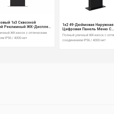
овый 1x3 Сквозной
1x2 49-Дюймовая Наружная
й Рекламный ЖК-Дисплей
Цифровая Панель Меню С
ой Яркостью 4000 Нит
ичный ЖК-киоск с оптическим
Оптическим Решением Дл
Полный уличный ЖК-киоск с опт
Склеивания, Высокая Яркос
соединением IP56 / 4000 нит
соединением IP56 / 4000 нит
Нит