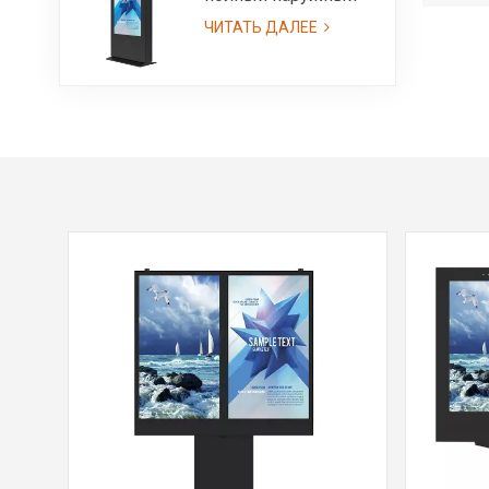
ЖК-экран с тотемом
ЧИТАТЬ ДАЛЕЕ
ЖК-экрана IP55,
яркостью 3000 нит,
читаемой на
солнечном свете,
односторонним
киоском