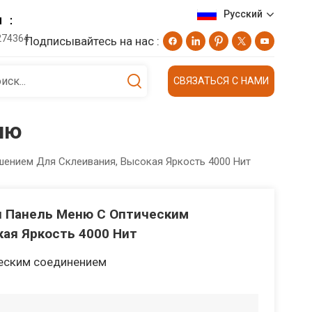
Русский
н ：
274364
Подписывайтесь на нас :
English
СВЯЗАТЬСЯ С НАМИ
Deutsch
ню
русский
ением Для Склеивания, Высокая Яркость 4000 Нит
日本語
العربية
 Панель Меню С Оптическим
ая Яркость 4000 Нит
еским соединением