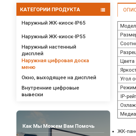
КАТЕГОРИИ ПРОДУКТА
ОПИ
Наружный ЖК-киоск-IP65
Модел
Разме
Наружный ЖК-киоск-IP55
Соотн
Наружный настенный
Разре
дисплей
Наружная цифровая доска
Цвета
меню
Яркос
Окно, выходящее на дисплей
Угол о
Режим
Внутренние цифровые
вывески
IP-рей
Охлаж
Медиа
Как Мы Можем Вам Помочь
ЖК-пан