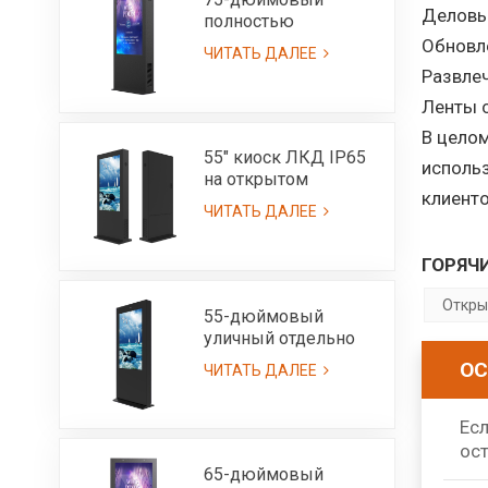
Деловы
полностью
наружный ЖК-киоск
Обновле
ЧИТАТЬ ДАЛЕЕ
с возможностью
Развле
чтения при
Ленты с
солнечном свете и
высокой яркостью
В целом
3000 нит - IP65
55" киоск ЛКД IP65
использ
на открытом
клиенто
воздухе с ультра
ЧИТАТЬ ДАЛЕЕ
высокой яркостью
солнечного света
ГОРЯЧИ
читаемой 3000нит
Откры
55-дюймовый
уличный отдельно
стоящий ЖК-экран-
ОС
ЧИТАТЬ ДАЛЕЕ
IP55
Есл
ост
65-дюймовый