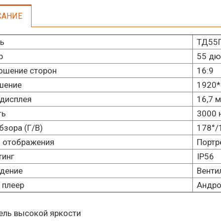
САНИЕ
ь
ТД55
р
55 д
ошение сторон
16:9
шение
1920*
 дисплея
16,7 м
ть
3000 
бзора (Г/В)
178°/
 отображения
Портр
тинг
IP56
дение
Венти
 плеер
Андро
ель высокой яркости