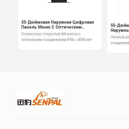
55-Дюймовая Наружная Цифровая
55-Дюйм
Панель Меню С Оптическим
Наружны
Решением Для Склеивания,
Полностью открытый ЖК-киоск с
С Высок
Высокая Яркость 4000 Нит
Полный ул
оптическим соединением IP56 / 4000 нит