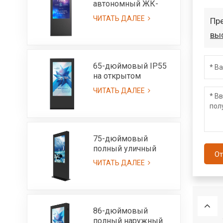
автономный ЖК-
экран для улицы,
ЧИТАТЬ ДАЛЕЕ
Пр
ультра яркий, 3000
нит, IP65
вы
65-дюймовый IP55
на открытом
воздухе
ЧИТАТЬ ДАЛЕЕ
всепогодный
рекламный киоск
ЖК-дисплея с
читаемым
солнечным светом
75-дюймовый
высокой яркости
полный уличный
От
3000 нит
ЖК-монитор IP55 со
ЧИТАТЬ ДАЛЕЕ
сверхвысокой
яркостью 3000 нит
86-дюймовый
полный наружный