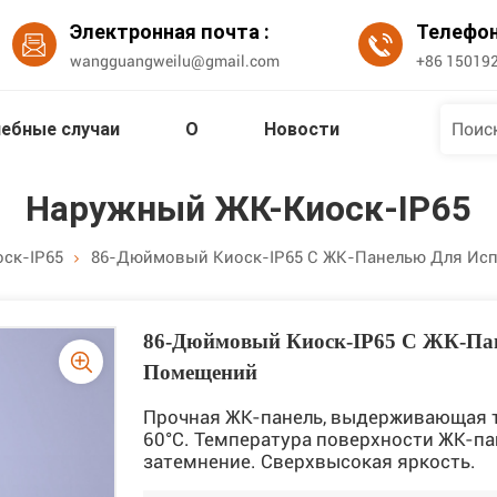
Электронная почта :
Телефо
wangguangweilu@gmail.com
+86 15019
ебные случаи
О
Новости
Наружный ЖК-Киоск-IP65
ск-IP65
86-Дюймовый Киоск-IP65 С ЖК-Панелью Для Ис
86-Дюймовый Киоск-IP65 С ЖК-Па
Помещений
Прочная ЖК-панель, выдерживающая те
60°C. Температура поверхности ЖК-п
затемнение. Сверхвысокая яркость.