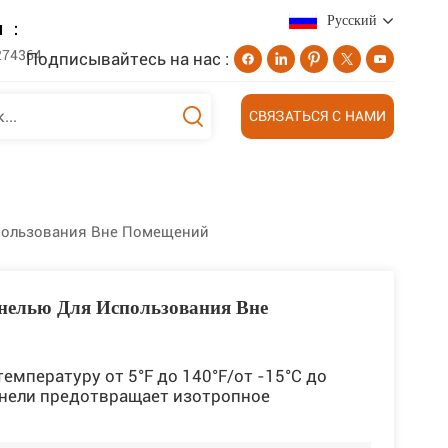
Русский
н ：
274364
Подписывайтесь на нас :
English
СВЯЗАТЬСЯ С НАМИ
Deutsch
русский
пользования Вне Помещений
日本語
العربية
нелью Для Использования Вне
мпературу от 5°F до 140°F/от -15°C до
анели предотвращает изотропное