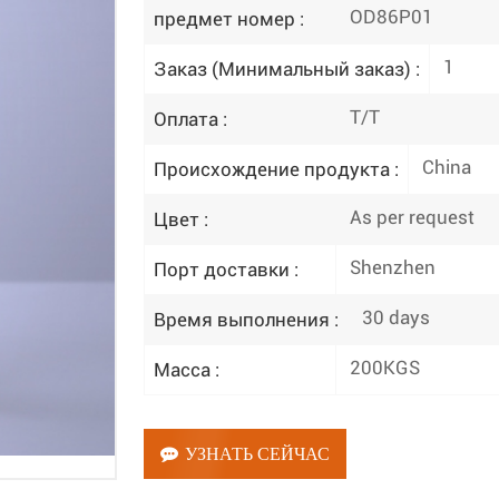
OD86P01
предмет номер :
1
Заказ (Минимальный заказ) :
T/T
Оплата :
China
Происхождение продукта :
As per request
Цвет :
Shenzhen
Порт доставки :
30 days
Время выполнения :
200KGS
Масса :
УЗНАТЬ СЕЙЧАС