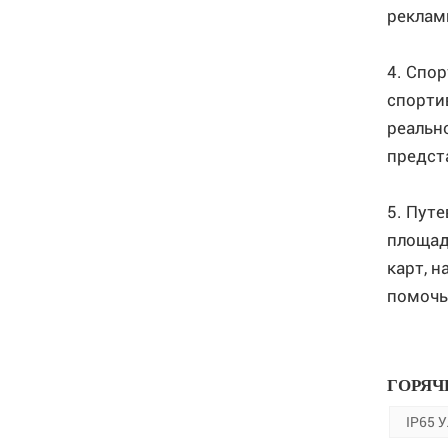
реклам
4. Спо
спорти
реальн
предст
5. Пут
площад
карт, 
помочь
ГОРЯЧ
IP65 