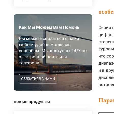
особе
Как Мы Можем Вам Помочь
Серия 
цифров
Вы можете связаться с нами
степен
любым удобным для вас
суровых
способом. Мы доступны 24/7 по
что со
электронной почте или
телефону.
диапаз
и в др
диспле
СВЯЗАТЬСЯ С НАМИ
встрое
Пара
новые продукты