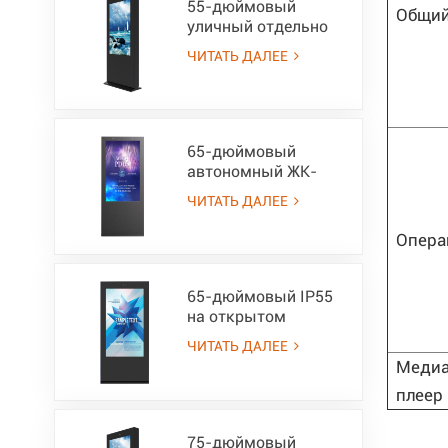
55-дюймовый
Общи
уличный отдельно
стоящий ЖК-экран-
ЧИТАТЬ ДАЛЕЕ
IP55
65-дюймовый
автономный ЖК-
экран для улицы,
ЧИТАТЬ ДАЛЕЕ
ультра яркий, 3000
нит, IP65
Опера
65-дюймовый IP55
на открытом
воздухе
ЧИТАТЬ ДАЛЕЕ
всепогодный
Меди
рекламный киоск
плеер
ЖК-дисплея с
читаемым
солнечным светом
75-дюймовый