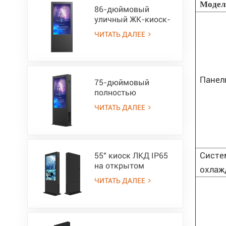
Модел
86-дюймовый
уличный ЖК-киоск-
IP65, изготовленный
ЧИТАТЬ ДАЛЕЕ
на заказ
Панел
75-дюймовый
полностью
наружный ЖК-киоск
ЧИТАТЬ ДАЛЕЕ
с возможностью
чтения при
солнечном свете и
высокой яркостью
3000 нит - IP65
Систе
55" киоск ЛКД IP65
на открытом
охлаж
воздухе с ультра
ЧИТАТЬ ДАЛЕЕ
высокой яркостью
солнечного света
читаемой 3000нит