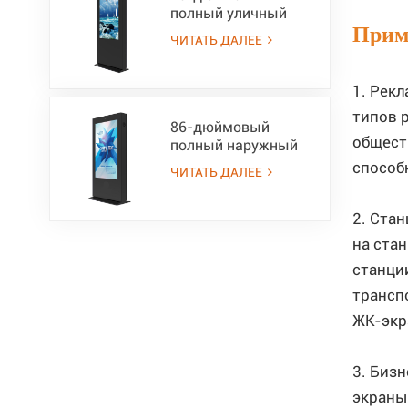
высокой яркости
полный уличный
3000 нит
ЖК-монитор IP55 со
Прим
ЧИТАТЬ ДАЛЕЕ
сверхвысокой
яркостью 3000 нит
1. Рек
типов 
86-дюймовый
общест
полный наружный
ЖК-экран с тотемом
способ
ЧИТАТЬ ДАЛЕЕ
ЖК-экрана IP55,
яркостью 3000 нит,
2. Ста
читаемой на
солнечном свете,
на ста
односторонним
станци
киоском
трансп
ЖК-экр
3. Биз
экраны