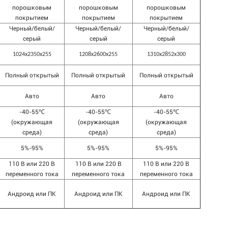
порошковым
порошковым
порошковым
покрытием
покрытием
покрытием
Черный/белый/
Черный/белый/
Черный/белый/
серый
серый
серый
1024x2350x255
1208x2600x255
1310x2852x300
Полный открытый
Полный открытый
Полный открытый
Авто
Авто
Авто
-40-55℃
-40-55℃
-40-55℃
(окружающая
(окружающая
(окружающая
среда)
среда)
среда)
5%-95%
5%-95%
5%-95%
110 В или 220 В
110 В или 220 В
110 В или 220 В
переменного тока
переменного тока
переменного тока
Андроид или ПК
Андроид или ПК
Андроид или ПК