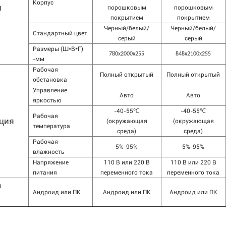
Корпус
й
порошковым
порошковым
покрытием
покрытием
Черный/белый/
Черный/белый/
Стандартный цвет
серый
серый
Размеры (Ш*В*Г)
780x2000x255
848x2100x255
-мм
Рабочая
Полный открытый
Полный открытый
обстановка
Управление
Авто
Авто
яркостью
-40-55℃
-40-55℃
Рабочая
ция
(окружающая
(окружающая
температура
среда)
среда)
Рабочая
5%-95%
5%-95%
влажность
Напряжение
110 В или 220 В
110 В или 220 В
питания
переменного тока
переменного тока
а
Андроид или ПК
Андроид или ПК
Андроид или ПК