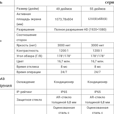
ь
сер
49 дюймов
55 дюймов
Размер (дюйм)
Активная
1073,78x604
площадь экрана
1210(В)x680(В)
(мм)
Разрешение
Полное разрешение HD (1920*1080)
Соотношение
ь
сторон
Яркость (нит)
3000 нит
3000 нит
Контрастность
1200:1
1200:1
Угол обзора (Г/В)
178°/178°
178°/178°
Цвет
16,7 млн.
16,7 млн.
Время отклика
8 мс
8 мс
Время операции
24/7
24/7
ма
Охлаждение
Кондиционер
Кондиционер
дения
IP-рейтинг
IP65
IP65
AR-стекло
AR-стекло
Защитное стекло
толщиной 6,8 мм
толщиной 6,8 мм
Оцинкованная
Оцинкованная
сталь с
сталь с