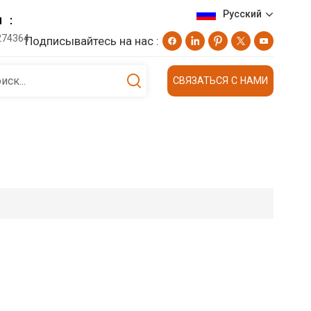
Русский
н ：
274364
Подписывайтесь на нас :
English
СВЯЗАТЬСЯ С НАМИ
Deutsch
русский
日本語
العربية