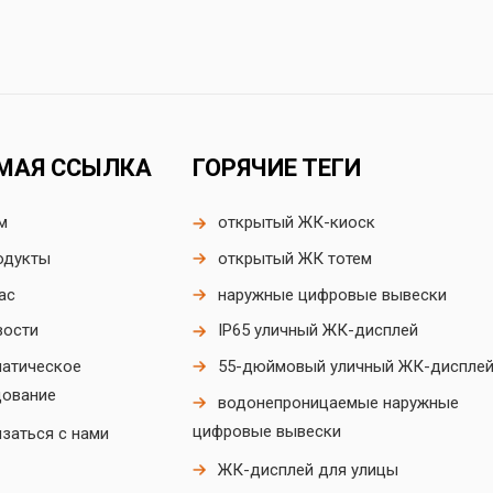
МАЯ ССЫЛКА
ГОРЯЧИЕ ТЕГИ
м
открытый ЖК-киоск
одукты
открытый ЖК тотем
ас
наружные цифровые вывески
вости
IP65 уличный ЖК-дисплей
матическое
55-дюймовый уличный ЖК-диспле
дование
водонепроницаемые наружные
цифровые вывески
заться с нами
ЖК-дисплей для улицы