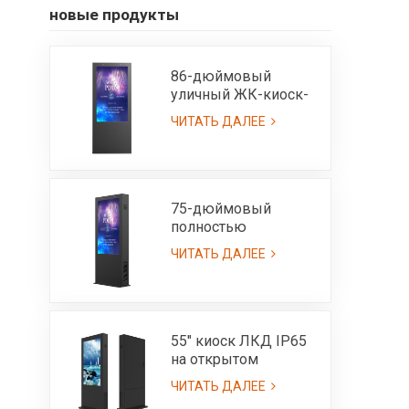
новые продукты
86-дюймовый
уличный ЖК-киоск-
IP65, изготовленный
ЧИТАТЬ ДАЛЕЕ
на заказ
75-дюймовый
полностью
наружный ЖК-киоск
ЧИТАТЬ ДАЛЕЕ
с возможностью
чтения при
солнечном свете и
высокой яркостью
3000 нит - IP65
55" киоск ЛКД IP65
на открытом
воздухе с ультра
ЧИТАТЬ ДАЛЕЕ
высокой яркостью