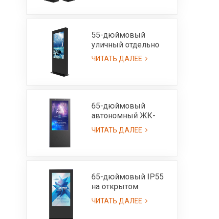
солнечного света
читаемой 3000нит
55-дюймовый
уличный отдельно
стоящий ЖК-экран-
ЧИТАТЬ ДАЛЕЕ
IP55
65-дюймовый
автономный ЖК-
экран для улицы,
ЧИТАТЬ ДАЛЕЕ
ультра яркий, 3000
нит, IP65
65-дюймовый IP55
на открытом
воздухе
ЧИТАТЬ ДАЛЕЕ
всепогодный
рекламный киоск