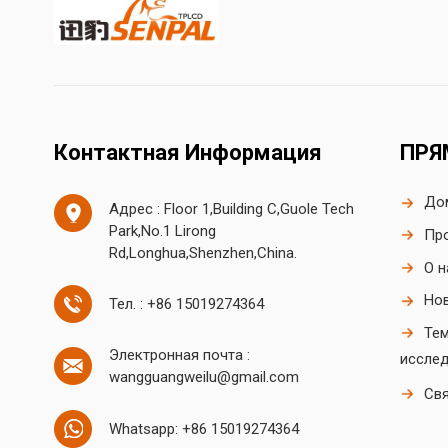
Контактная Информация
ПРЯ
До
Адрес : Floor 1,Building C,Guole Tech
Park,No.1 Lirong
Пр
Rd,Longhua,Shenzhen,China.
О н
Но
Тел. : +86 15019274364
Те
Электронная почта :
иссле
wangguangweilu@gmail.com
Свя
Whatsapp: +86 15019274364