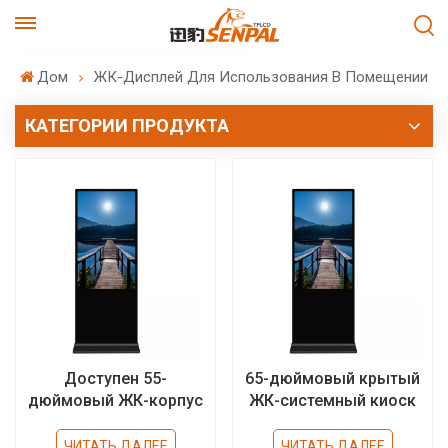
Дом
ЖК-Дисплей Для Использования В Помещении
КАТЕГОРИИ ПРОДУКТА
Доступен 55-
65-дюймовый крытый
дюймовый ЖК-корпус
ЖК-системный киоск
для внутреннего
по индивидуальному
использования с
заказу с сенсорным
ЧИТАТЬ ДАЛЕЕ
ЧИТАТЬ ДАЛЕЕ