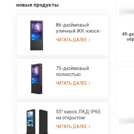
новые продукты
86-дюймовый
уличный ЖК-киоск-
49-д
IP65, изготовленный
обр
ЧИТАТЬ ДАЛЕЕ
на заказ
75-дюймовый
полностью
наружный ЖК-киоск
ЧИТАТЬ ДАЛЕЕ
с возможностью
чтения при
солнечном свете и
высокой яркостью
3000 нит - IP65
55" киоск ЛКД IP65
на открытом
воздухе с ультра
ЧИТАТЬ ДАЛЕЕ
высокой яркостью