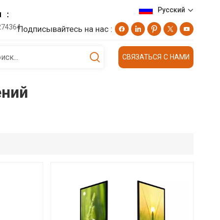
Русский
н ：
274364
Подписывайтесь на нас :
English
СВЯЗАТЬСЯ С НАМИ
Deutsch
ений
русский
日本語
العربية