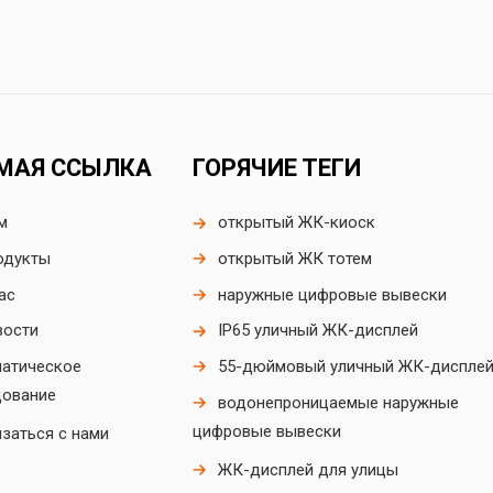
МАЯ ССЫЛКА
ГОРЯЧИЕ ТЕГИ
м
открытый ЖК-киоск
одукты
открытый ЖК тотем
ас
наружные цифровые вывески
вости
IP65 уличный ЖК-дисплей
матическое
55-дюймовый уличный ЖК-диспле
дование
водонепроницаемые наружные
цифровые вывески
заться с нами
ЖК-дисплей для улицы