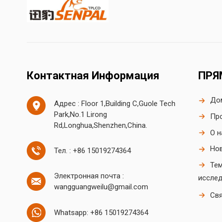
Контактная Информация
ПРЯ
До
Адрес : Floor 1,Building C,Guole Tech
Park,No.1 Lirong
Пр
Rd,Longhua,Shenzhen,China.
О н
Но
Тел. : +86 15019274364
Те
Электронная почта :
иссле
wangguangweilu@gmail.com
Свя
Whatsapp: +86 15019274364