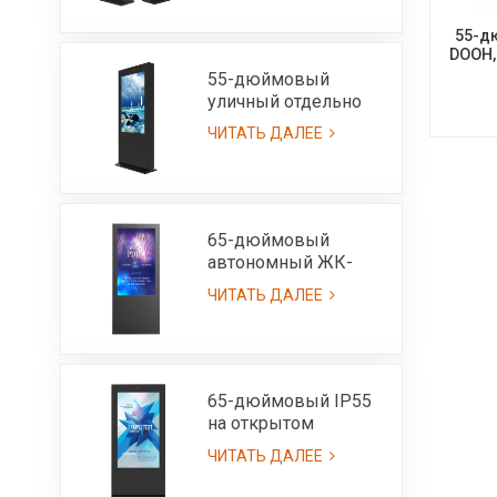
солнечного света
читаемой 3000нит
55-д
DOOH,
55-дюймовый
уличный отдельно
стоящий ЖК-экран-
ЧИТАТЬ ДАЛЕЕ
IP55
65-дюймовый
автономный ЖК-
экран для улицы,
ЧИТАТЬ ДАЛЕЕ
ультра яркий, 3000
нит, IP65
65-дюймовый IP55
на открытом
воздухе
ЧИТАТЬ ДАЛЕЕ
всепогодный
рекламный киоск